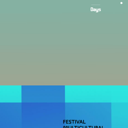
:
Days