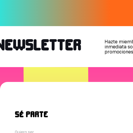
Hazte miemb
NEWSLETTER
inmediata sob
promociones
SÉ PARTE
Se
Quiero ser