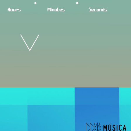
:
:
Hours
Minutes
Seconds