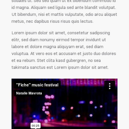
sodales ut. Sed sed quam ut ex bibendum commodo id
id magna. Aliquam sed ligula sed ante blandit volutpat.
Ut bibendum, nisi et mattis vulputate, odio arcu aliquet
metus, nec dapibus risus risus quis lectus.
Lorem ipsum dolor sit amet, consetetur sadipscing
elitr, sed diam nonumy eirmod tempor invidunt ut
labore et dolore magna aliquyam erat, sed diam
voluptua. At vero eos et accusam et justo duo dolores
et ea rebum. Stet clita kasd gubergren, no sea
takimata sanctus est Lorem ipsum dolor sit amet.