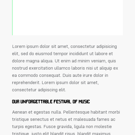
Curabitur varius eros et lacus rutrum
consequat. Mauris sollicitudin enim
condimentum, luctus justo non,
molestie nisl.
Lorem ipsum dolor sit amet, consectetur adipisicing
elit, sed do eiusmod tempor incididunt ut labore et
dolore magna aliqua. Ut enim ad minim veniam, quis
nostrud exercitation ullamco laboris nisi ut aliquip ex
ea commodo consequat. Duis aute irure dolor in
reprehenderit. Lorem ipsum dolor sit amet,
consectetur adipiscing elit.
OUR UNFORGETTABLE FESTIVAL OF MUSIC
Aenean et egestas nulla. Pellentesque habitant morbi
tristique senectus et netus et malesuada fames ac
turpis egestas. Fusce gravida, ligula non molestie
tristique, justo elit blandit risus, blandit maximus