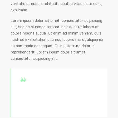
veritatis et quasi architecto beatae vitae dicta sunt,
explicabo.
Lorem ipsum dolor sit amet, consectetur adipisicing
elit, sed do eiusmod tempor incididunt ut labore et
dolore magna aliqua. Ut enim ad minim veniam, quis
nostrud exercitation ullamco laboris nisi ut aliquip ex
ea commodo consequat. Duis aute irure dolor in
reprehenderit. Lorem ipsum dolor sit amet,
consectetur adipiscing elit.
Curabitur varius eros et lacus rutrum
consequat. Mauris sollicitudin enim
condimentum, luctus justo non,
molestie nisl.