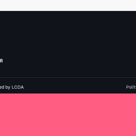
SA
ed by
LCDA
Polí