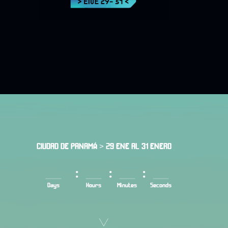
CIUDAD DE PANAMÁ > 29 ENE AL 31 ENERO
:
:
:
Days
Hours
Minutes
Seconds