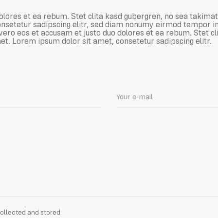
olores et ea rebum. Stet clita kasd gubergren, no sea takima
nsetetur sadipscing elitr, sed diam nonumy eirmod tempor in
vero eos et accusam et justo duo dolores et ea rebum. Stet c
t. Lorem ipsum dolor sit amet, consetetur sadipscing elitr.
collected and stored.