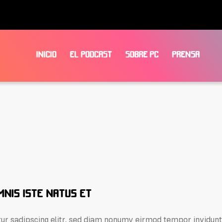
INICIO
EL PODCAST
SOBRE PC
PRENSA
MNIS ISTE NATUS ET
ur sadipscing elitr, sed diam nonumy eirmod tempor invidunt