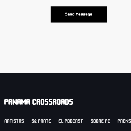
Send Message
PANAMA CROSSROADS
ARTISTAS
SÉ PARTE
EL PODCAST
SOBRE PC
PREN