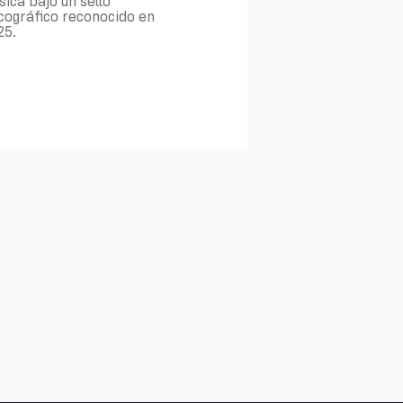
ica bajo un sello
cográfico reconocido en
25.