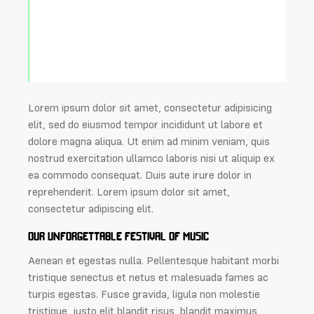
Curabitur varius eros et lacus rutrum
consequat. Mauris sollicitudin enim
condimentum, luctus justo non,
molestie nisl.
Lorem ipsum dolor sit amet, consectetur adipisicing
elit, sed do eiusmod tempor incididunt ut labore et
dolore magna aliqua. Ut enim ad minim veniam, quis
nostrud exercitation ullamco laboris nisi ut aliquip ex
ea commodo consequat. Duis aute irure dolor in
reprehenderit. Lorem ipsum dolor sit amet,
consectetur adipiscing elit.
OUR UNFORGETTABLE FESTIVAL OF MUSIC
Aenean et egestas nulla. Pellentesque habitant morbi
tristique senectus et netus et malesuada fames ac
turpis egestas. Fusce gravida, ligula non molestie
tristique, justo elit blandit risus, blandit maximus