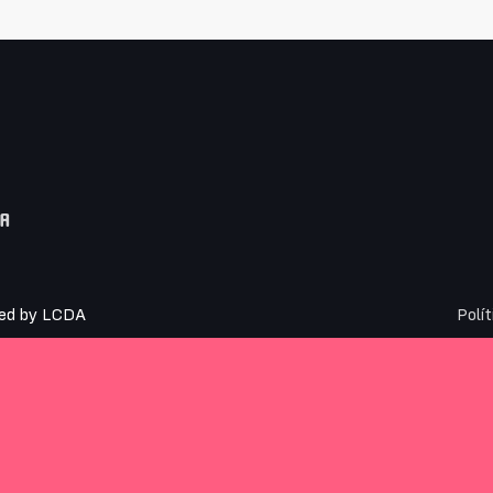
SA
ed by
LCDA
Polí