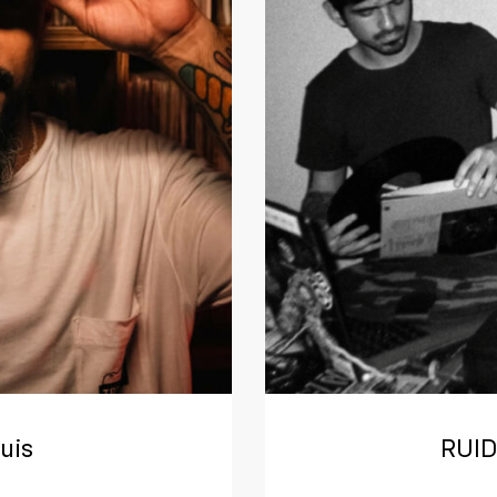
uis
RUI