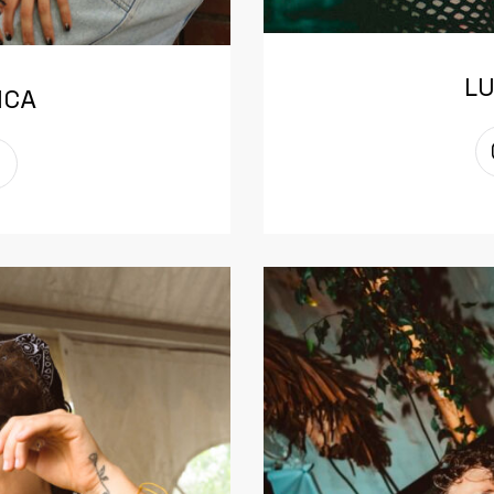
LU
ICA