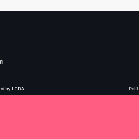
SA
ed by
LCDA
Polí