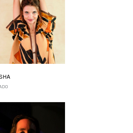
ISHA
ADO